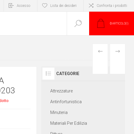
Accesso
Lista dei desideri
Confronta i prodotti
0
ARTICOLO(I)
PRODOTTO
PRODOTT
PRECEDENTE
SUCCESS
CATEGORIE
A
0203
Attrezzature
dotto
Antinfortunistica
Minuteria
Materiali Per Edilizia