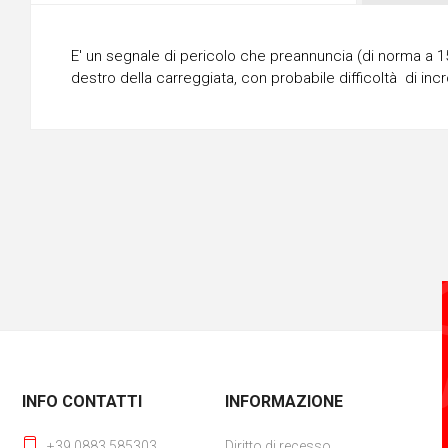
E' un segnale di pericolo che preannuncia (di norma a 15
destro della carreggiata, con probabile difficoltà di inc
INFO CONTATTI
INFORMAZIONE
+39 0883 585303
Diritto di recesso