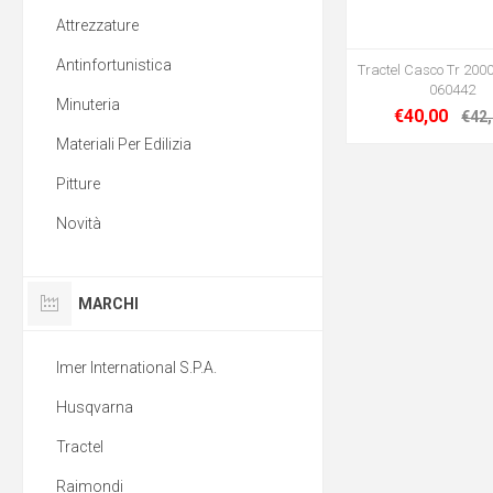
Attrezzature
Antinfortunistica
Tractel Casco Tr 2000
060442
Minuteria
€40,00
€42
Materiali Per Edilizia
Pitture
Novità
MARCHI
Imer International S.P.A.
Husqvarna
Tractel
Raimondi