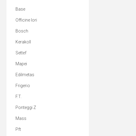
Base
Officine Iori
Bosch
Kerakoll
Settef
Mapei
Edilmetas
Frigerio
F.T.
Ponteggi Z
Mass
Pft