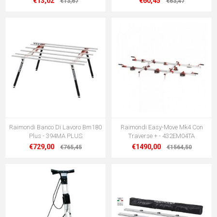
€13,02
€60,45
€13,67
€63,47
Raimondi Banco Di Lavoro Bm180
Raimondi Easy-Move Mk4 Con
Plus - 394MA PLUS
Traverse + - 432EM04TA
€729,00
€1490,00
€765,45
€1564,50