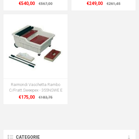
€540,00
€249,00
€567,00
€261,45
Raimondi Vaschetta Rambo
C/Fratt.Sweepex - 355NSWE E
€175,00
€183,75
CATEGORIE