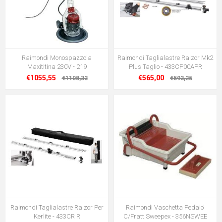
Raimondi Monospazzola
Raimondi Taglialastre Raizor Mk2
Maxititina 230V - 219
Plus Taglio - 433CP00APR
€1055,55
€565,00
€1108,33
€593,25
Raimondi Taglialastre Raizor Per
Raimondi Vaschetta Pedalo'
Kerlite - 433CR R
C/Fratt.Sweepex - 356NSWEE