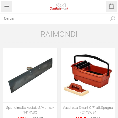
RAIMONDI
Spandimalta Acciaio S/Manico -
Vaschetta Smart C/Fratt.Spugna
141PASQ
- 244SWE4