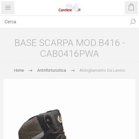
BASE SCARPA MOD.B416 -
CAB0416PWA
Home
Antinfortunistica
Abbigliamento Da Lavoro