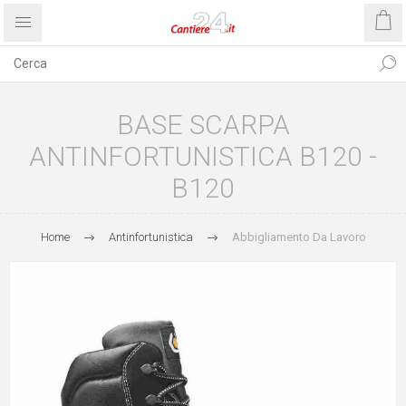
BASE SCARPA
ANTINFORTUNISTICA B120 -
B120
Home
Antinfortunistica
Abbigliamento Da Lavoro