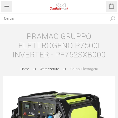
PRAMAC GRUPPO
ELETTROGENO P7500I
INVERTER - PF752SXB000
Home
Attrezzature
Gruppi Elettrogeni