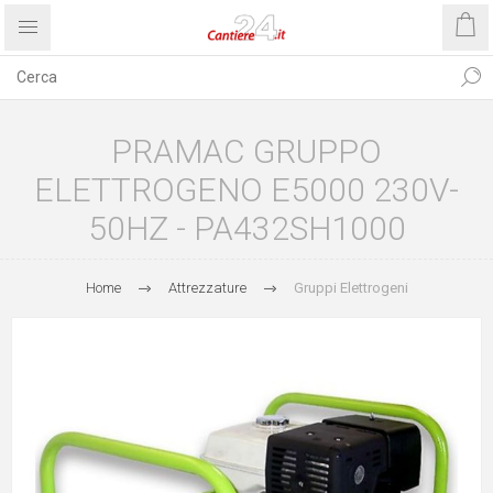
PRAMAC GRUPPO
ELETTROGENO E5000 230V-
50HZ - PA432SH1000
Home
Attrezzature
Gruppi Elettrogeni