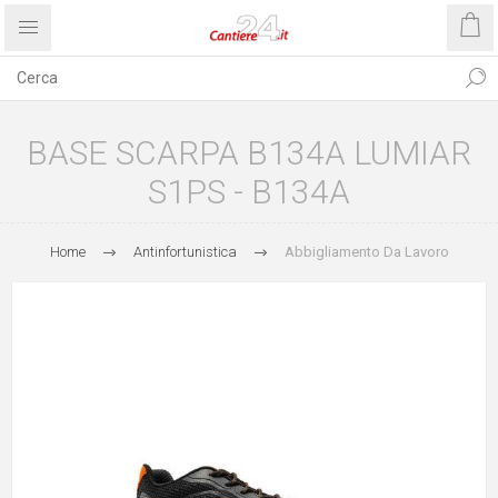
BASE SCARPA B134A LUMIAR
S1PS - B134A
Home
Antinfortunistica
Abbigliamento Da Lavoro