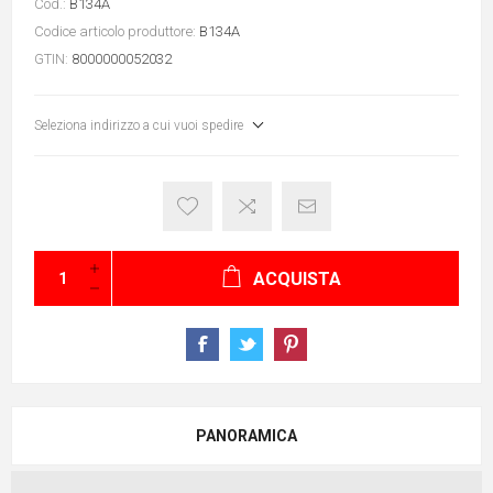
Cod.:
B134A
Codice articolo produttore:
B134A
GTIN:
8000000052032
Seleziona indirizzo a cui vuoi spedire
ACQUISTA
PANORAMICA