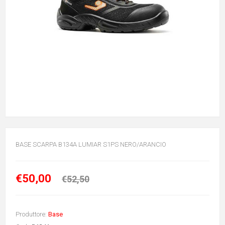
BASE SCARPA B134A LUMIAR S1PS NERO/ARANCIO
€50,00
€52,50
Produttore:
Base