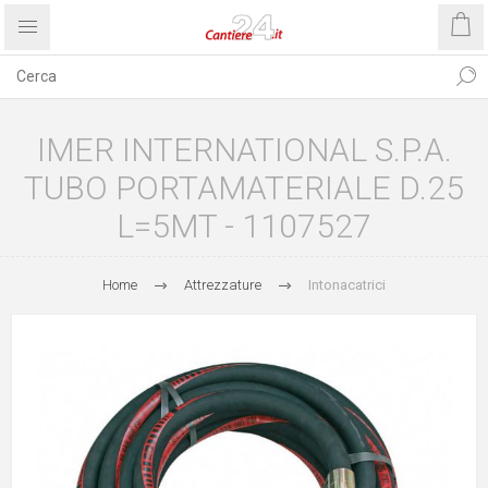
IMER INTERNATIONAL S.P.A.
TUBO PORTAMATERIALE D.25
L=5MT - 1107527
Home
Attrezzature
Intonacatrici