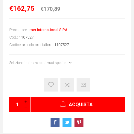
€162,75
€170,89
Produttore:
Imer International S.P.A.
Cod.:
1107527
Codice articolo produttore:
1107527
Seleziona indirizzo a cui vuoi spedire
ACQUISTA