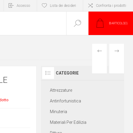
Accesso
Lista dei desideri
Confronta i prodotti
0
ARTICOLO(I)
PRODOTTO
PRODOTT
PRECEDENTE
SUCCESS
CATEGORIE
LE
Attrezzature
dotto
Antinfortunistica
Minuteria
Materiali Per Edilizia