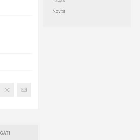
Pitture
Novità
GATI