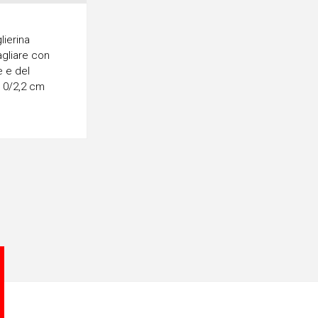
lierina
agliare con
e e del
 0/2,2 cm