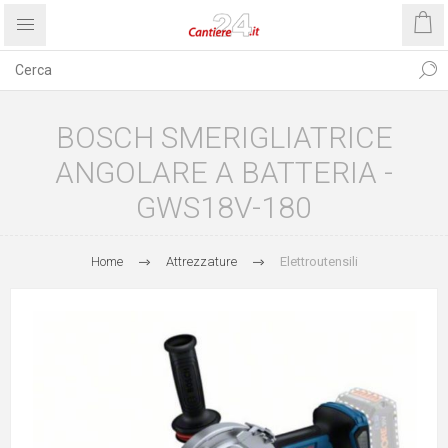
BOSCH SMERIGLIATRICE
ANGOLARE A BATTERIA -
GWS18V-180
Home
Attrezzature
Elettroutensili