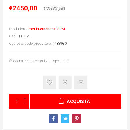
€2450,00
€2572,50
Produttore:
Imer International S.P.A.
Cod.:
1188930
Codice articolo produttore:
1188930
Seleziona indirizzo a cui vuoi spedire
ACQUISTA