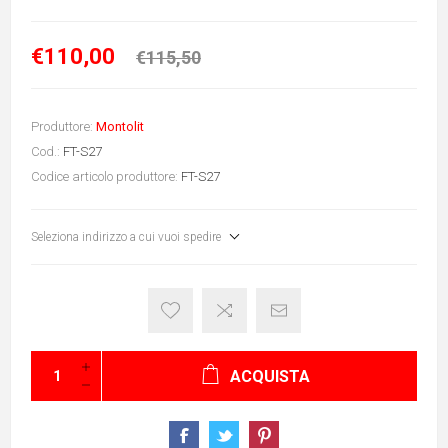
€110,00
€115,50
Produttore:
Montolit
Cod.:
FT-S27
Codice articolo produttore:
FT-S27
Seleziona indirizzo a cui vuoi spedire
ACQUISTA