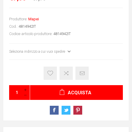
Produttore:
Mapei
Cod.:
4814942IT
Codice articolo produttore:
4814942IT
Seleziona indirizzo a cui vuoi spedire
ACQUISTA