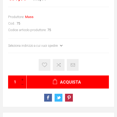
Produttore:
Mass
Cod.:
75
Codice articolo produttore:
75
Seleziona indirizzo a cui vuoi spedire
ACQUISTA