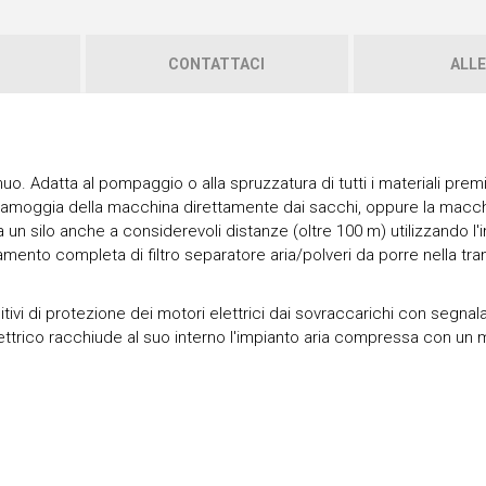
CONTATTACI
ALLE
o. Adatta al pompaggio o alla spruzzatura di tutti i materiali premi
la tramoggia della macchina direttamente dai sacchi, oppure la macc
 silo anche a considerevoli distanze (oltre 100 m) utilizzando l'i
amento completa di filtro separatore aria/polveri da porre nella tr
tivi di protezione dei motori elettrici dai sovraccarichi con segnal
elettrico racchiude al suo interno l'impianto aria compressa con u