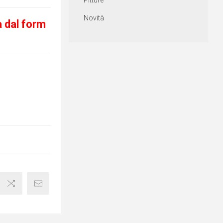
Pitture
Novità
a dal form