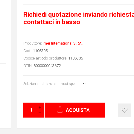
Richiedi quotazione inviando richiest
contattaci in basso
Produttore:
Imer International S.P.A.
Cod.:
1106305
Codice articolo produttore:
1106305
GTIN:
8000000043672
Seleziona indirizzo a cui vuoi spedire
ACQUISTA