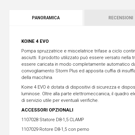
PANORAMICA
RECENSIONI
KOINE 4 EVO
Pompa spruzzatrice e miscelatrice trifase a ciclo continu
asciutti. Il prodotto utilizzato può essere versato nel
essere caricata in modo completamente automatico da un
convogliamento Storm Plus ed apposita cuffia di insuffl
della macchina.
Koine 4 EVO è dotata di dispositivi di sicurezza e disposi
luminose. Oltre alla parte elettromeccanica, il quadro 
di servizio utile per eventuali verifiche.
ACCESSORI OPZIONALI
1107028 Statore D8-1,5 CLAMP
1107029 Rotore D8-1,5 con perno