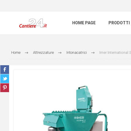
HOME PAGE
PRODOTTI
Home
Attrezzature
Intonacatrici
Imer International 