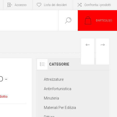
Accesso
Lista dei desideri
Confronta i prodotti
0
ARTICOLO(I)
PRODOTTO
PRODOTT
PRECEDENTE
SUCCESS
CATEGORIE
 -
Attrezzature
Antinfortunistica
dotto
Minuteria
Materiali Per Edilizia