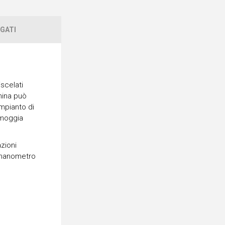
GATI
scelati
hina può
mpianto di
amoggia
azioni
n manometro