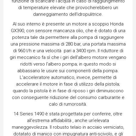
funzione di scaricare l'acqua in caso di raggiungimento
di temperature elevate che provocherebbero un
danneggiamento dell'idropulitrice.
Al suo interno è presente un motore a scoppio Honda
GX390, con sensore mancanza olio, che è dotato di una
potenza tale da permettere alla pompa di raggiungere
una pressione massima di 280 bar, una portata massima
di 960 l/h e una velocità pari a 3400 rpm. Il riduttore di
giri meccanico fa sì che i giri dell'albero motore vengano
ridotti verso l'albero pompa; in questo modo si
abbassano le usure sui componenti della pompa.
L'acceleratore automatico, invece, permette di
accelerare il motore in fase di utilizzo della pistola;
quando la pistola è in fase di riposo i giri diminuiscono
con conseguente riduzione del consumo carburante e
calo di rumorosità.
14 Series 1490 è stata progettata per conferire, oltre
all'estrema affidabilità , anche un'elevata
maneggevolezza. Il robusto telaio in acciaio verniciato,
dotatato di manico con impugnatura anti-scivolo, e gli