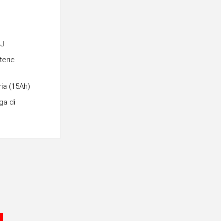
 J
terie
ria (15Ah)
ga di