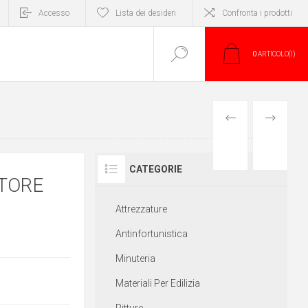
Accesso
Lista dei desideri
Confronta i prodotti
0
ARTICOLO(I)
PRODOTTO
PRODOTT
PRECEDENTE
SUCCESS
CATEGORIE
TORE
Attrezzature
Antinfortunistica
Minuteria
Materiali Per Edilizia