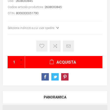
Cod.:
2608000845
Codice articolo produttore:
2608000845
GTIN:
8000000051790
Seleziona indirizzo a cui vuoi spedire
ACQUISTA
PANORAMICA