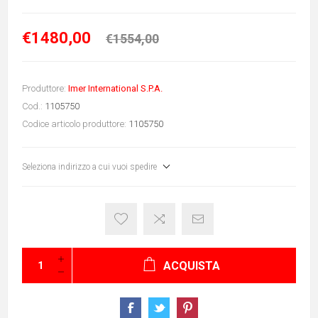
€1480,00
€1554,00
Produttore:
Imer International S.P.A.
Cod.:
1105750
Codice articolo produttore:
1105750
Seleziona indirizzo a cui vuoi spedire
ACQUISTA