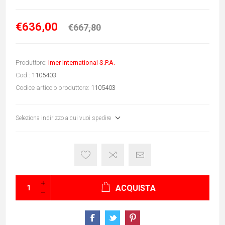
€636,00
€667,80
Produttore:
Imer International S.P.A.
Cod.:
1105403
Codice articolo produttore:
1105403
Seleziona indirizzo a cui vuoi spedire
ACQUISTA