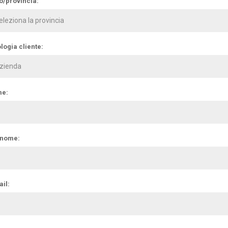
o/provincia:
logia cliente:
e:
nome:
il: