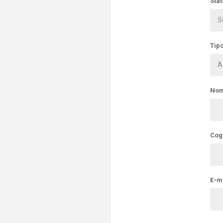
Stat
Tipo
Nom
Cog
E-ma