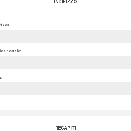
INDIRIZZO
rizzo:
ice postale:
à:
RECAPITI