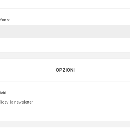
efono:
OPZIONI
viti:
Ricevi la newsletter