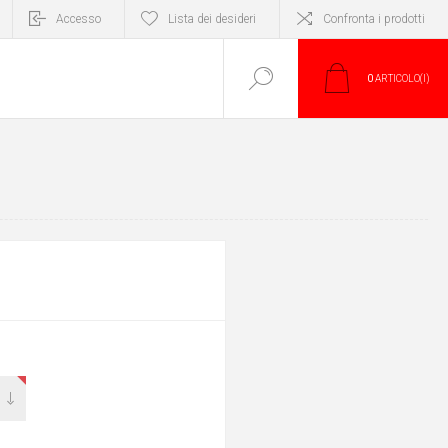
Accesso
Lista dei desideri
Confronta i prodotti
0
ARTICOLO(I)