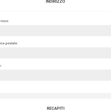
INDIRIZZO
rizzo:
ice postale:
à:
RECAPITI