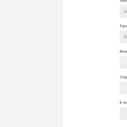
Stat
Tipo
Nom
Cog
E-ma