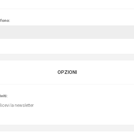
efono:
OPZIONI
viti:
Ricevi la newsletter