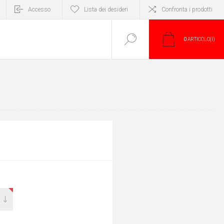
Accesso
Lista dei desideri
Confronta i prodotti
0
ARTICOLO(I)