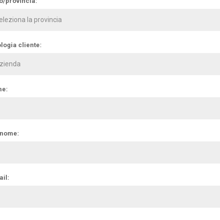
o/provincia:
logia cliente:
e:
nome:
il: