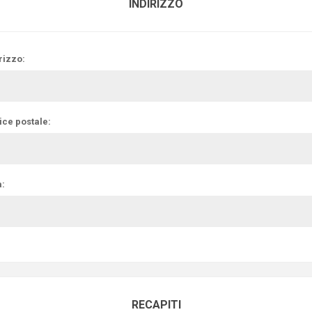
INDIRIZZO
rizzo:
ice postale:
à:
RECAPITI