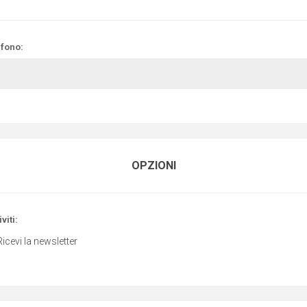
efono:
OPZIONI
viti:
Ricevi la newsletter