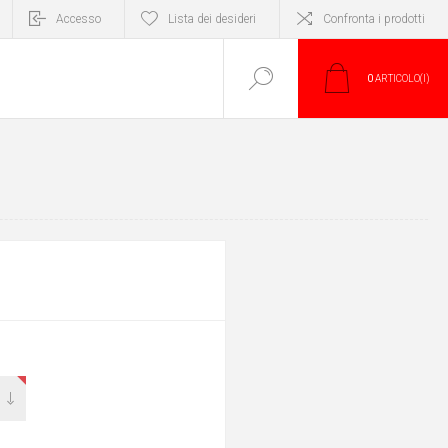
Accesso
Lista dei desideri
Confronta i prodotti
0
ARTICOLO(I)