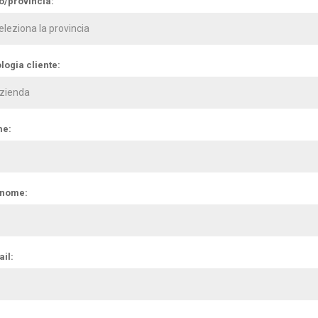
o/provincia:
logia cliente:
e:
nome:
il: