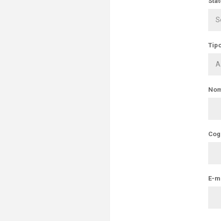
Stat
Tipo
Nom
Cog
E-ma