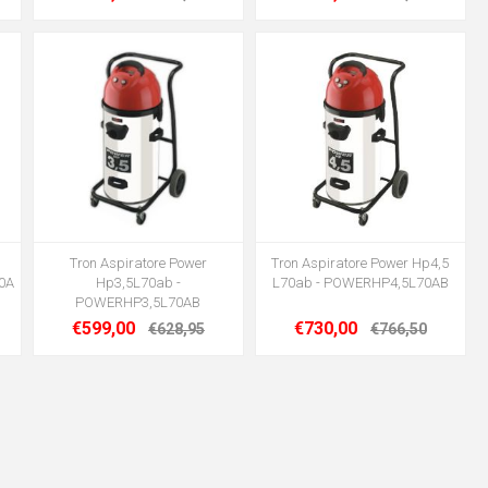
Tron Aspiratore Power
Tron Aspiratore Power Hp4,5
0A
Hp3,5L70ab -
L70ab - POWERHP4,5L70AB
POWERHP3,5L70AB
€599,00
€730,00
€628,95
€766,50