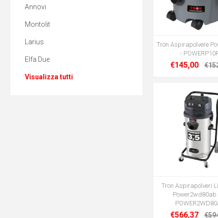
Annovi
Montolit
Larius
Tron Aspirapolvere P
- POWERP10
Elfa Due
€145,00
€15
Visualizza tutti
Tron Aspirapolveri L
Power2wd80ab -
POWER2WD80
€566,37
€59