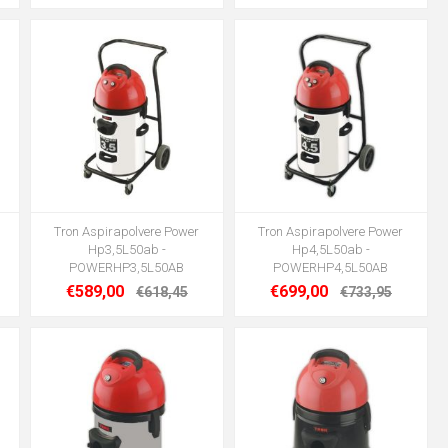
Tron Aspirapolvere Power
Tron Aspirapolvere Power
Hp3,5L50ab -
Hp4,5L50ab -
POWERHP3,5L50AB
POWERHP4,5L50AB
€589,00
€699,00
€618,45
€733,95