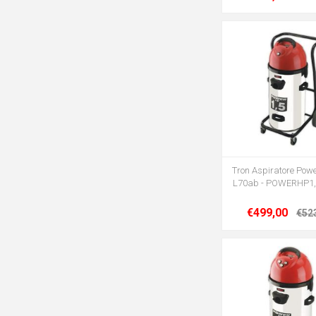
Tron Aspiratore Pow
L70ab - POWERHP1
€499,00
€52