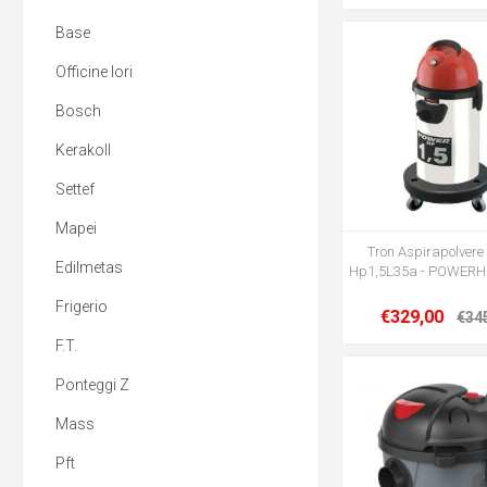
Base
Officine Iori
Bosch
Kerakoll
Settef
Mapei
Tron Aspirapolvere
Edilmetas
Hp1,5L35a - POWERH
Frigerio
€329,00
€34
F.T.
Ponteggi Z
Mass
Pft