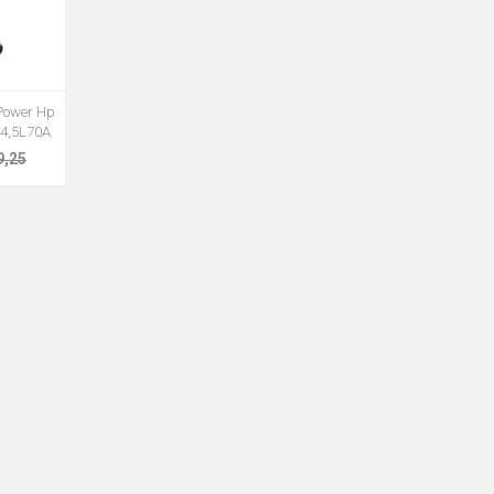
 Power Hp
4,5L70A
9,25
RICEVI LA NEWSLETTER