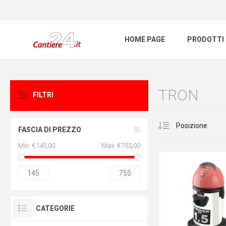
HOME PAGE
PRODOTTI
TRON
FILTRI
CLEAR ALL
FASCIA DI PREZZO
Min:
€145,00
Max:
€755,00
145
755
CATEGORIE