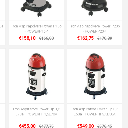
5a
Tron Aspirapolvere Power P16p
Tron Aspirapolvere Power P20p
- POWERP16P
- POWERP20P
€158,10
€162,75
€166,00
€170,89
Tron Aspiratore Power Hp 1,5
Tron Aspiratore Power Hp 3,5
L70a - POWERHP1,5L70A
L50a - POWERHP3,5L50A
€455,00
€549,00
€477,75
€576,45