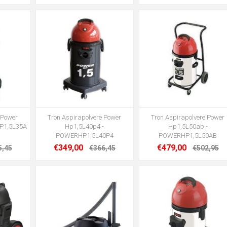
 Power
Tron Aspirapolvere Power
Tron Aspirapolvere Power
P1,5L35A
Hp1,5L40p4 -
Hp1,5L50ab -
POWERHP1,5L40P4
POWERHP1,5L50AB
€349,00
€479,00
5,45
€366,45
€502,95