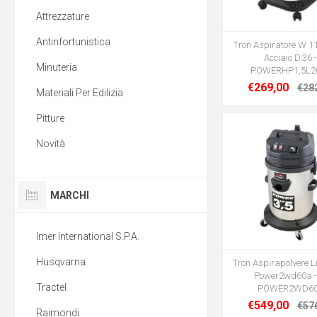
Attrezzature
Antinfortunistica
Tron Aspiratore W 1
Acciaio D.36 
Minuteria
POWERHP1,5L2
€269,00
€28
Materiali Per Edilizia
Pitture
Novità
MARCHI
Imer International S.P.A.
Husqvarna
Tron Aspirapolvere Li
Power2wd60a -
Tractel
POWER2WD6
€549,00
€57
Raimondi