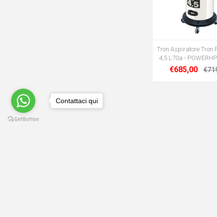
Tron Aspiratore Tron
4,5 L70a - POWERHP
€685,00
€71
Contattaci qui
INFO CONTATTI
INFORMAZIONE