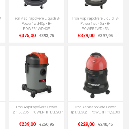
B
Tron Aspirapolvere Liquidi B-
Tron Aspirapolvere Liquidi B-
Power1wd40p - B-
Power1wd45a - B-
POWER1WD40P
POWER1WD45A
€375,00
€379,00
€393,75
€397,95
Tron Aspirapolvere Power
Tron Aspirapolvere Power
Hp1,5L20p - POWERHP1,5L20P
Hp1,5L30p - POWERHP1,5L30P
€239,00
€229,00
€250,95
€240,45