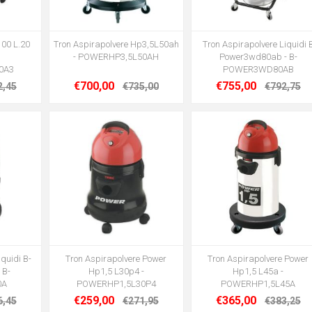
100 L.20
Tron Aspirapolvere Hp3,5L50ah
Tron Aspirapolvere Liquidi 
-
- POWERHP3,5L50AH
Power3wd80ab - B-
0A3
POWER3WD80AB
€700,00
€755,00
2,45
€735,00
€792,75
quidi B-
Tron Aspirapolvere Power
Tron Aspirapolvere Power
 B-
Hp1,5 L30p4 -
Hp1,5 L45a -
0A
POWERHP1,5L30P4
POWERHP1,5L45A
€259,00
€365,00
6,45
€271,95
€383,25