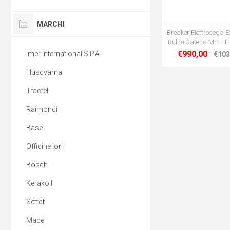
MARCHI
Breaker Elettrosega 
Rullo+Catena Mm - E
€990,00
Imer International S.P.A.
€103
Husqvarna
Tractel
Raimondi
Base
Officine Iori
Bosch
Kerakoll
Settef
Mapei